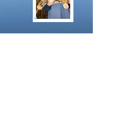
Fia
Marie
Lucy Lou